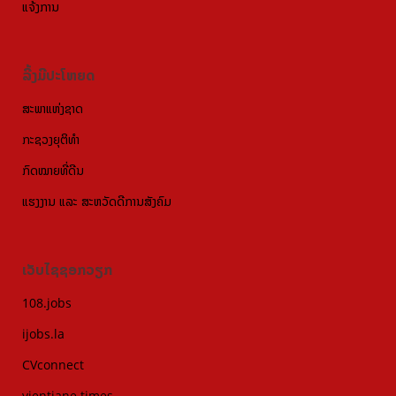
ແຈ້ງການ
ລີ້ງມີປະໂຫຍດ
ສະພາແຫ່ງຊາດ
ກະຊວງຍຸຕິທຳ
ກົດໝາຍທີ່ດີນ
ແຮງງານ ແລະ ສະຫວັດດີການສັງຄົມ
ເວັບໄຊຊອກວຽກ
108.jobs
ijobs.la
CVconnect
vientiane times