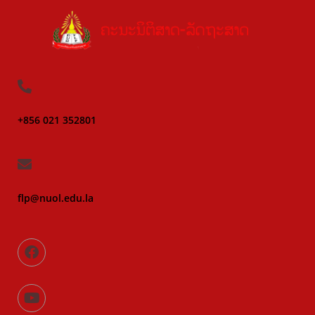
+856 021 352801
flp@nuol.edu.la