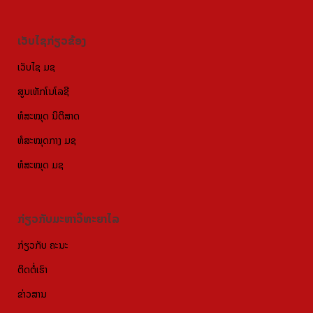
ເວັບໄຊກ່ຽວຂ້ອງ
ເວັບໄຊ ມຊ
ສູນເທັກໂນໂລຊີ
ຫໍສະໝຸດ ນິຕິສາດ
ຫໍສະໝຸດກາງ ມຊ
ຫໍສະໝຸດ ມຊ
ກ່ຽວກັບມະຫາວິທະຍາໄລ
ກ່ຽວກັບ ຄະນະ
ຕິດຕໍ່ເຮົາ
ຂ່າວສານ