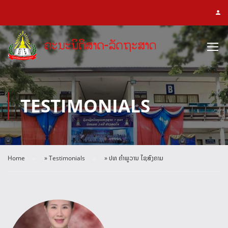
TESTIMONIALS
Home
»
Testimonials
»
ປທ ຄໍາພູວານ ໄຊສົງຄາມ