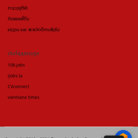
ກະຊວງຍຸຕິທຳ
ກົດໝາຍທີ່ດີນ
ແຮງງານ ແລະ ສະຫວັດດີການສັງຄົມ
ເວັບໄຊຊອກວຽກ
108.jobs
ijobs.la
CVconnect
vientiane times