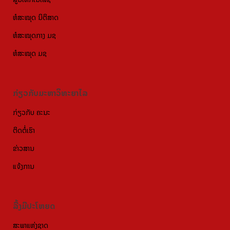
ຫໍສະໝຸດ ນິຕິສາດ
ຫໍສະໝຸດກາງ ມຊ
ຫໍສະໝຸດ ມຊ
ກ່ຽວກັບມະຫາວິທະຍາໄລ
ກ່ຽວກັບ ຄະນະ
ຕິດຕໍ່ເຮົາ
ຂ່າວສານ
ແຈ້ງການ
ລີ້ງມີປະໂຫຍດ
ສະພາແຫ່ງຊາດ