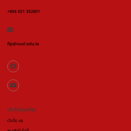
+856 021 352801
flp@nuol.edu.la
ເວັບໄຊກ່ຽວຂ້ອງ
ເວັບໄຊ ມຊ
ສູນເທັກໂນໂລຊີ