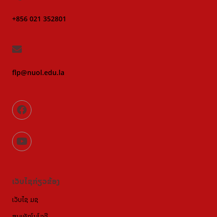
+856 021 352801
flp@nuol.edu.la
ເວັບໄຊກ່ຽວຂ້ອງ
ເວັບໄຊ ມຊ
ສູນເທັກໂນໂລຊີ