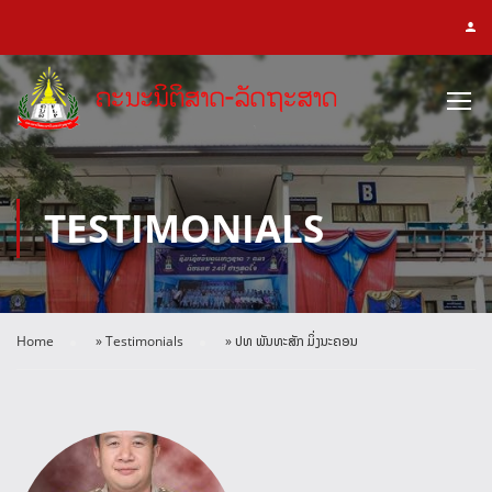
TESTIMONIALS
Home
»
Testimonials
»
ປທ ພັນທະສັກ ມິ່ງນະຄອນ