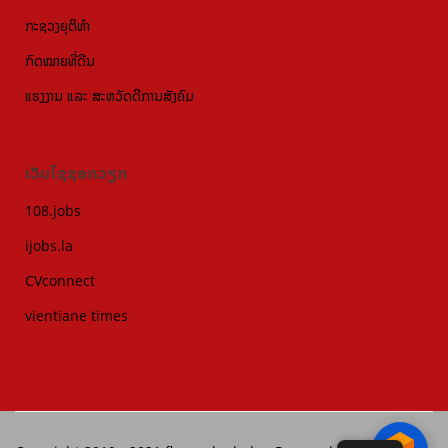
ກະຊວງຍຸຕິທຳ
ກົດໝາຍທີ່ດີນ
ແຮງງານ ແລະ ສະຫວັດດີການສັງຄົມ
ເວັບໄຊຊອກວຽກ
108.jobs
ijobs.la
CVconnect
vientiane times