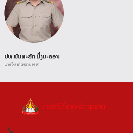
ປທ ພັນທະສັກ ມິ່ງນະຄອນ
ພາກວິຊາກົດໝາຍອາຍາ