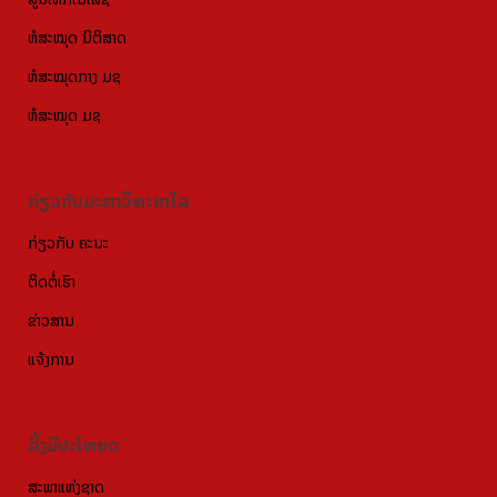
ຫໍສະໝຸດ ນິຕິສາດ
ຫໍສະໝຸດກາງ ມຊ
ຫໍສະໝຸດ ມຊ
ກ່ຽວກັບມະຫາວິທະຍາໄລ
ກ່ຽວກັບ ຄະນະ
ຕິດຕໍ່ເຮົາ
ຂ່າວສານ
ແຈ້ງການ
ລີ້ງມີປະໂຫຍດ
ສະພາແຫ່ງຊາດ