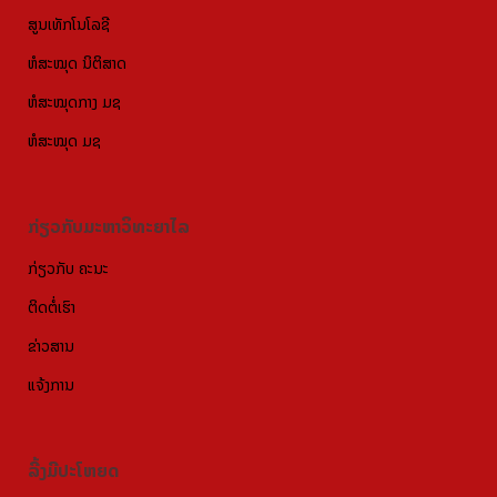
ສູນເທັກໂນໂລຊີ
ຫໍສະໝຸດ ນິຕິສາດ
ຫໍສະໝຸດກາງ ມຊ
ຫໍສະໝຸດ ມຊ
ກ່ຽວກັບມະຫາວິທະຍາໄລ
ກ່ຽວກັບ ຄະນະ
ຕິດຕໍ່ເຮົາ
ຂ່າວສານ
ແຈ້ງການ
ລີ້ງມີປະໂຫຍດ