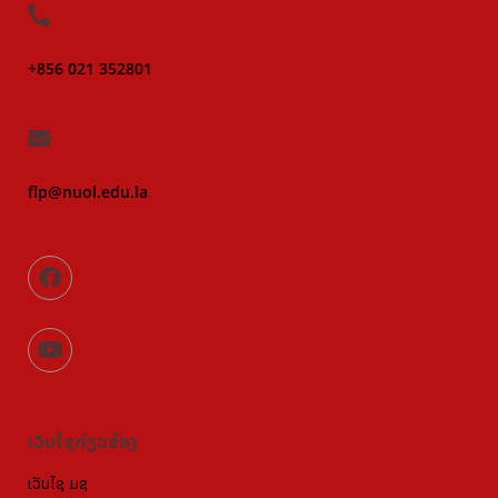
+856 021 352801
flp@nuol.edu.la
ເວັບໄຊກ່ຽວຂ້ອງ
ເວັບໄຊ ມຊ