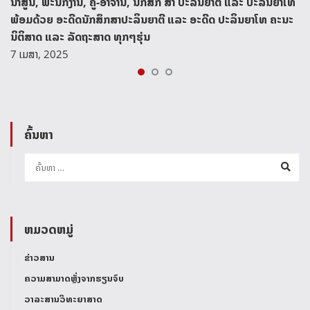
ນ້າສູນ, ພະນັກງານ, ຄູ-ອາຈານ, ນັກສຶກ ສາ ປະລິນຍາຕີ ແລະ ປະລິນຍາໂທ
ພ້ອມດ້ວຍ ອະດີດນັກສຶກສາປະລິນຍາຕີ ແລະ ອະດີດ ປະລິນຍາໂທ ຄະນະ
ນິຕິສາດ ແລະ ລັດຖະສາດ ທຸກໆຮຸ່ນ
7 ເມສາ, 2025
ຄົ້ນຫາ
ຫມວດຫມູ່
ຂ່າວສານ
ຄວາມສາມາດຫຼັ່ງຈາກຮຽນຈົບ
ວາລະສານວິທະຍາສາດ