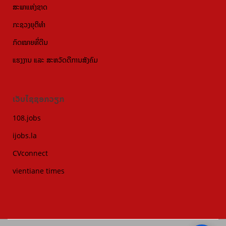
ສະພາແຫ່ງຊາດ
ກະຊວງຍຸຕິທຳ
ກົດໝາຍທີ່ດີນ
ແຮງງານ ແລະ ສະຫວັດດີການສັງຄົມ
ເວັບໄຊຊອກວຽກ
108.jobs
ijobs.la
CVconnect
vientiane times