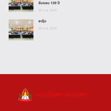
ຄົບຮອບ 139 ປີ
30
ມ.ສ.
2025
ອາຊີບ
08
ມ.ສ.
2025