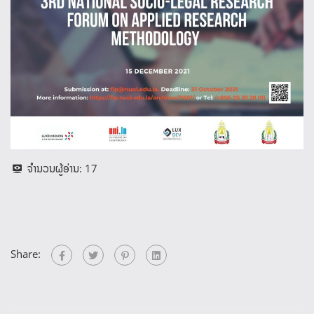
ຈຳນວນຜູ້ອ່ານ:
17
Share: