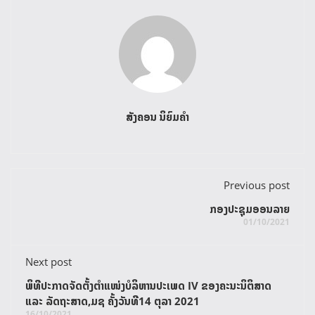
ສັງຄອນ ນິຍົມຄໍາ
Previous post
ກອງປະຊຸມອອນລາຍ
01/10/2021
Next post
ພິທີປະກາດຈັດຕັ້ງຕໍາແໜ່ງບໍລິຫານປະເພດ IV ຂອງຄະນະນິຕິສາດ
ແລະ ລັດຖະສາດ,ມຊ ຄັ້ງວັນທີ14 ຕຸລາ 2021
16/10/2021