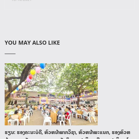
YOU MAY ALSO LIKE
ຮຽນ: ຮອງຄະນະບໍດີ, ຫົວຫນ້າພາກວິຊາ, ຫົວຫນ້າພະແນກ, ຮອງຫົວຫ