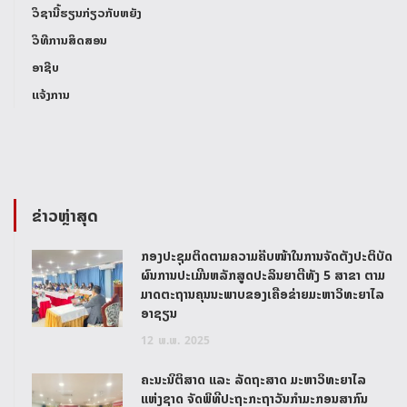
ວິຊານີ້ຮຽນກ່ຽວກັບຫຍັງ
ວິທີການສິດສອນ
ອາຊີບ
ແຈ້ງການ
ຂ່າວຫຼ່າສຸດ
ກອງປະຊຸມຕິດຕາມຄວາມຄືບໜ້າໃນການຈັດຕັ້ງປະຕິບັດ
ຜົນການປະເມີນຫລັກສູດປະລິນຍາຕີທັງ 5 ສາຂາ ຕາມ
ມາດຕະຖານຄຸນນະພາບຂອງເຄືອຂ່າຍມະຫາວິທະຍາໄລ
ອາຊຽນ
12
ພ.ພ.
2025
ຄະນະນິຕິສາດ ແລະ ລັດຖະສາດ ມະຫາວິທະຍາໄລ
ແຫ່ງຊາດ ຈັດພິທີປະຖະກະຖາວັນກຳມະກອນສາກົນ