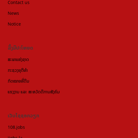
Contact us
News
Notice
ລີ້ງມີປະໂຫຍດ
ສະພາແຫ່ງຊາດ
ກະຊວງຍຸຕິທຳ
ກົດໝາຍທີ່ດີນ
ແຮງງານ ແລະ ສະຫວັດດີການສັງຄົມ
ເວັບໄຊຊອກວຽກ
108.jobs
ijobs.la