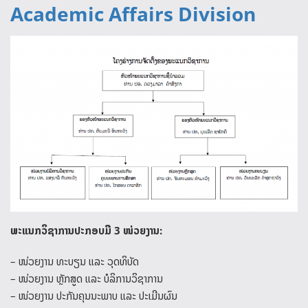
Academic Affairs Division
ພະແນກວິຊາການປະກອບມີ
3
ໜ່ວຍງານ:
– ໜ່ວຍງານ ທະບຽນ ແລະ ວຸດທິບັດ
– ໜ່ວຍງານ ຫຼັກສູດ ແລະ ບໍລິການວິຊາການ
– ໜ່ວຍງານ ປະກັນຄຸນນະພາບ ແລະ ປະເມີນຜົນ