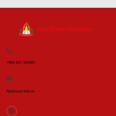
+856 021 352801
flp@nuol.edu.la