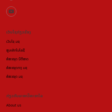
ເວັບໄຊກ່ຽວຂ້ອງ
ເວັບໄຊ ມຊ
ສູນເທັກໂນໂລຊີ
ຫໍສະໝຸດ ນິຕິສາດ
ຫໍສະໝຸດກາງ ມຊ
ຫໍສະໝຸດ ມຊ
ກ່ຽວກັບມະຫາວິທະຍາໄລ
About us