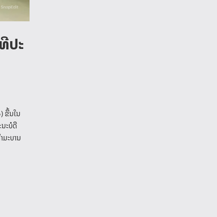
ທີປະ
 ຂຶ້ນໃນ
ນະບໍດີ
ກຳມະບານ