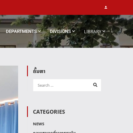
LIBRARY
DEPARTMENTS
DIVISIONS
ຄົ້ນຫາ
CATEGORIES
NEWS
ຄວາມສາມາດຫຼັ່ງຈາກຮຽນຈົບ