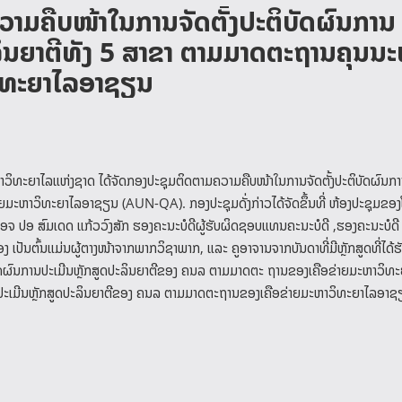
າມຄືບໜ້າໃນການຈັດຕັ້ງປະຕິບັດຜົນການ
ິນຍາຕີທັງ 5 ສາຂາ ຕາມມາດຕະຖານຄຸນນ
ວິທະຍາໄລອາຊຽນ
ິທະຍາໄລແຫ່ງຊາດ ໄດ້ຈັດກອງປະຊຸມຕິດຕາມຄວາມຄືບໜ້າໃນການຈັດຕັ້ງປະຕິບັດຜົນກາ
ຍມະຫາວິທະຍາໄລອາຊຽນ (AUN-QA). ກອງປະຊຸມດັ່ງກ່າວໄດ້ຈັດຂຶ້ນທີ່ ຫ້ອງປະຊຸມຂອງ
ຈ ປອ ສົມເດດ ແກ້ວວົງສັກ ຮອງຄະນະບໍດີຜູ້ຮັບຜິດຊອບແທນຄະນະບໍດີ ,ຮອງຄະນະບໍດີ 
ງ ເປັນຕົ້ນແມ່ນຜູ້ຕາງໜ້າຈາກພາກວິຊາພາກ, ແລະ ຄູອາຈານຈາກບັນດາທີ່ມີຫຼັກສູດທີ່ໄດ້
ປະຕິບັດຜົນການປະເມີນຫຼັກສູດປະລິນຍາຕີຂອງ ຄນລ ຕາມມາດຕະ ຖານຂອງເຄືອຂ່າຍມະຫາວິທ
ນປະເມີນຫຼັກສູດປະລິນຍາຕີຂອງ ຄນລ ຕາມມາດຕະຖານຂອງເຄືອຂ່າຍມະຫາວິທະຍາໄລອາຊຽນ