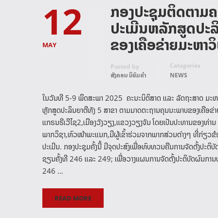
12
ກອງປະຊຸມຕິດຕາມຄວ
ປະເມີນຫລັກສູດປະລ
ຂອງເຄືອຂ່າຍມະຫາ
MAY
Categories
Posted by
ສັງຄອນ ນິຍົມຄໍາ
NEWS
ໃນວັນທີ 5-9 ພຶດສະພາ 2025 ຄະນະນິຕິສາດ ແລະ ລັດຖະສາດ ມະຫາວ
ຫຼັກສູດປະລິນຍາຕີທັງ 5 ສາຂາ ຕາມມາດຕະຖານຄຸນນະພາບຂອງເຄືອຂ່າ
ແກຣນຣີເວີໄຊ2,ເມືອງວັງວຽງ,ແຂວງວຽງຈັນ ໂດຍເປັນປະທານຂອງທ່ານ ອ
ພາກວິຊາ,ຫົວໜ້າພະແນກ,ມີຜູ້ເຂົ້າຮ່ວມຈາກພາກສ່ວນຕ່າງໆ ທີ່ກ່ຽວຂ້ອ
ປະເມີນ. ກອງປະຊຸມຄັ້ງນີ້ ມີຈຸດປະສົງເພື່ອທົບທວນຄືນການຈັດຕັ້ງ
ຊຽນຄັ້ງທີ 246 ແລະ 249; ເພື່ອວາງແຜນການຈັດຕັ້ງປະຕິບັດຜົນກາ
246 …
READ MORE