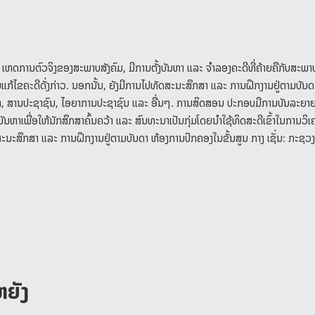
ຫດການຕົວຈິງຂອງສະພາບສັງຄົມ, ມີການຕັ້ງບັນຫາ ແລະ ຈໍາລອງຄະດີທີ່ຄ້າຍຄືກັບສະພາບ
ານແກ້ໄຂຄະດີດັ່ງກ່າວ. ນອກນັ້ນ, ຍັງມີການໄປທັດສະນະສຶກສາ ແລະ ການຝຶກງານຢູ່ຕາມບັນ
ຕິທໍາ, ສານປະຊາຊົນ, ໄອຍາການປະຊາຊົນ ແລະ ອື່ນໆ. ການສິດສອນ ປະກອບມີການບັນລະຍາ
ບັນຫາເພື່ອໃຫ້ນັກສຶກສາຄົ້ນຄວ້າ ແລະ ສົນທະນາເປັນກຸ່ມໂດຍນຳໃຊ້ທິດສະດີເຂົ້າໃນການວິເຄ
ສະນະສຶກສາ ແລະ ການຝຶກງານຢູ່ຕາມບັນດາ ຫ້ອງການປົກຄອງໃນຂັ້ນສູນ ກາງ ເຊັ່ນ: ກະຊວ
ຫຍັງ