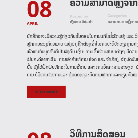
08
ຄວາມສາມາດຫຼັ່ງຈາ
Categories
Posted by
ສັງຄອນ ນິຍົມຄໍາ
ຄວາມສາມາດຫຼັ່ງຈາກ
APRIL
ນັກສຶກສາຈະມີຄວາມຮູ້ກ່ຽວກັບຂັ້ນຕອນໃນການແກ້ໄຂຂໍ້ຂັດແຍ່ງ ແລະ ວິ
ຫຼັກການຂອງກົດຫມາຍ ແພ່ງຢ່າງຖືກຕ້ອງເຂົ້າໃນການປະຕິບັດວຽກງານກ່ຽວກ
ພົວພັນກັບບຸກຄົນອື່ນໃນສັງຄົມ ເຊັ່ນ: ການເຂົ້າຮ່ວມສັນຍາຕ່າງໆ ມ
ເນີນຄະດີອາຍາເຊັ່ນ: ການເອົາຄໍາໃຫ້ການ (ໂຈດ ແລະ ຈໍາເລີຍ), ສ້າງບົດ
ນັ້ນ ຍັງໄດ້ຝຶກຝົນທັກສະໃນການສື່ສານ ແລະ ການວິເຄາະລາຍລະອຽດ. ນັກສຶກສ
ການ ບໍລິຫານຈັດການ​ແລະ ຄຸ້ມຄອງທຸລະກິດຕາມ​ຫຼັກການ​ລະບຽບ​ກົດໝາຍ.
READ MORE
ວິທີການສິດສອນ