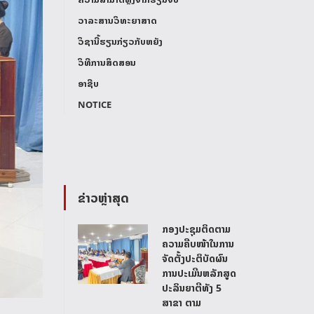
ວາລະສານວິທະຍາສາດ
ວິຊານີ້ຮຽນກ່ຽວກັບຫຍັງ
ວິທີການສິດສອນ
ອາຊີບ
NOTICE
ຂ່າວຫຼ່າສຸດ
ກອງປະຊຸມຕິດຕາມ
ຄວາມຄືບໜ້າໃນການ
ຈັດຕັ້ງປະຕິບັດຜົນ
ການປະເມີນຫລັກສູດ
ປະລິນຍາຕີທັງ 5
ສາຂາ ຕາມ