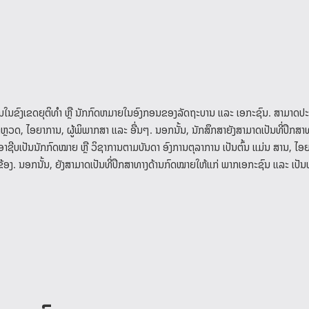
ານໃນຂົງເຂດຍຸຕິທໍາ ຫຼື ນັກກົດຫມາຍໃນອົງກອນຂອງລັດຖະບານ ແລະ ເອກະຊົນ. ສາມາດປ
າຫຼວດ, ໄອຍາການ, ຜູ້ພິພາກສາ ແລະ ອື່ນໆ. ນອກນັ້ນ, ນັກສຶກສາຍັງສາມາດເປັນທີ່ປຶກສາ
ີບເປັນນັກກົດໝາຍ ຫຼື ວິຊາການຕາມບັນດາ ອົງການຕຸລາການ ເປັນຕົ້ນ ແມ່ນ ສານ, ໄອ
. ນອກນັ້ນ, ຍັງສາມາດເປັນທີ່ປຶກສາທາງດ້ານກົດໝາຍໃຫ້ແກ່ ພາກເອກະຊົນ ແລະ ເປັ