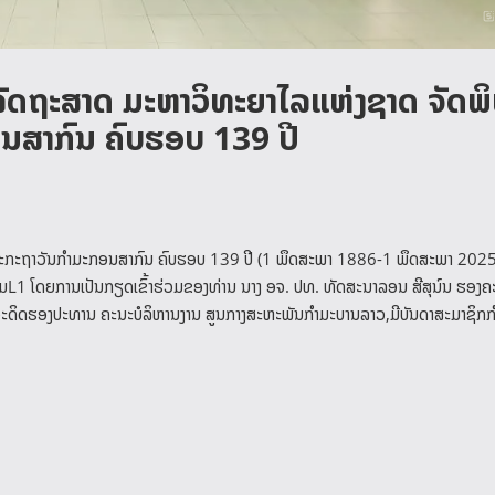
ລັດຖະສາດ ມະຫາວິທະຍາໄລແຫ່ງຊາດ ຈັດພິ
ນສາກົນ ຄົບຮອບ 139 ປີ
ຖະກະຖາວັນກຳມະກອນສາກົນ ຄົບຮອບ 139 ປີ (1 ພຶດສະພາ 1886-1 ພຶດສະພາ 2025)
ຸມL1 ໂດຍການເປັນກຽດເຂົ້າຮ່ວມຂອງທ່ານ ນາງ ອຈ. ປທ. ທັດສະນາລອນ ສີສຸນ໌ນ ຮອງຄະ
 ອະດິດຮອງປະທານ ຄະນະບໍລິຫານງານ ສູນກາງສະຫະພັນກຳມະບານລາວ,ມີບັນດາສະມາຊິກ