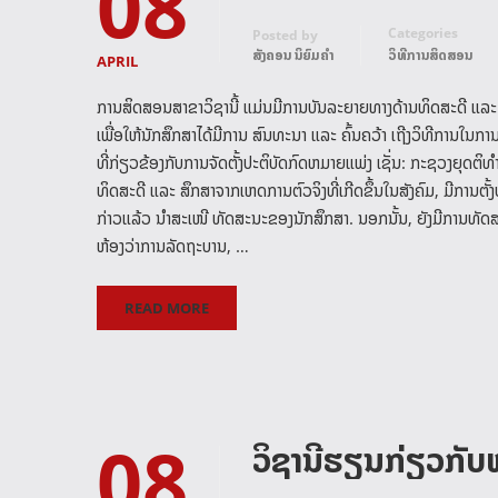
08
Categories
Posted by
ສັງຄອນ ນິຍົມຄໍາ
ວິທີການສິດສອນ
APRIL
ການສິດສອນສາຂາວິຊານີ້ ແມ່ນມີການບັນລະຍາຍທາງດ້ານທິດສະດີ ແລະ ເ
ເພື່ອໃຫ້ນັກສຶກສາໄດ້ມີການ ສົນທະນາ ແລະ ຄົ້ນຄວ້າ ເຖີງວິທີການໃນກ
ທີ່ກ່ຽວຂ້ອງກັບການຈັດຕັ້ງປະຕິບັດກົດຫມາຍແພ່ງ ເຊັ່ນ: ກະຊວງຍຸດ
ທິດສະດີ ແລະ ສຶກສາຈາກເຫດການຕົວຈິງທີ່ເກີດຂຶ້ນໃນສັງຄົມ, ມີການຕັ້ງ
ກ່າວແລ້ວ ນໍາສະເໜີ ທັດສະນະຂອງນັກສຶກສາ. ນອກນັ້ນ, ຍັງມີການທັດ
ຫ້ອງວ່າການລັດຖະບານ, …
READ MORE
08
ວິຊານີ້ຮຽນກ່ຽວກັບ