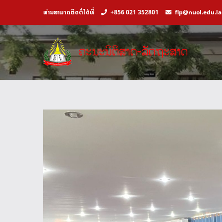
ທ່ານສາມາດຕິດຕໍ່ໄດ້ທີ່
+856 021 352801
flp@nuol.edu.la