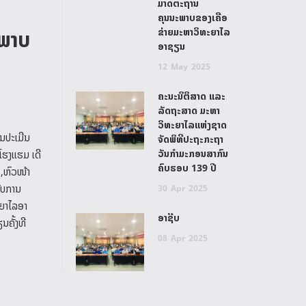
ມາດຕະຖານ
ຄຸນນະພາບຂອງເຄືອ
ຂ່າຍມະຫາວິທະຍາໄລ
ະພາບ
ອາຊຽນ
12
May
2025
ຄະນະນິຕິສາດ ແລະ
ລັດຖະສາດ ມະຫາ
ວິທະຍາໄລແຫ່ງຊາດ
ນປະເມີນ
ຈັດພິທີປະຖະກະຖາ
ວັນກຳມະກອນສາກົນ
ໂຮງແຮມ ເດີ
ຄົບຮອບ 139 ປີ
,ຫົວໜ້າ
ຮັບການ
30
Apr
2025
ະຍາໄລອາ
ອາຊີບ
ຄັ້ງທີ
08
Apr
2025