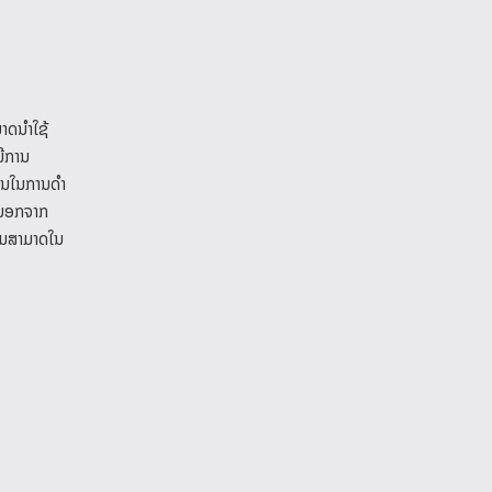
າດນໍາໃຊ້
ມີການ
ັນໃນການດໍາ
. ນອກຈາກ
ມ​ສາມາດ​ໃນ​