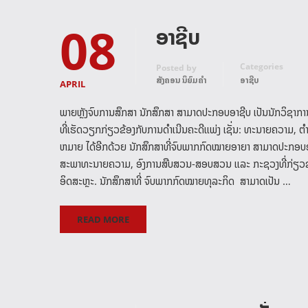
08
ອາຊີບ
Categories
Posted by
ສັງຄອນ ນິຍົມຄໍາ
ອາຊີບ
APRIL
ພາຍຫຼັງຈົບການສຶກສາ ນັກສຶກສາ ສາມາດປະກອບອາຊີບ ເປັນນັກວິຊາກ
ທີ່ເຮັດວຽກກ່ຽວຂ້ອງກັບການດໍາເນີນຄະດີແພ່ງ ເຊັ່ນ: ທະນາຍຄວາມ, ຕໍ
ຫມາຍ ໄດ້ອີກດ້ວຍ ນັກສຶກສາທີ່ຈົບພາກກົດໝາຍອາຍາ ສາມາດປະກອບອາຊ
ສະພາທະນາຍຄວາມ, ອົງການສືບສວນ-ສອບສວນ ແລະ ກະຊວງທີ່ກ່ຽວຂ້ອງ
ອິດສະຫຼະ. ນັກສຶກສາທີ່ ຈົບພາກກົດໝາຍທຸລະກິດ ສາມາດເປັນ …
READ MORE