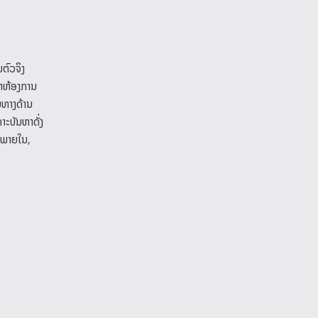
ຕົວຈິງ
ດາຫ້ອງການ
ຍທາງດ້ານ
າະບັນຫາດັ່ງ
ງພາຍໃນ,