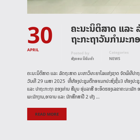
30
ຄະນະນິຕິສາດ ແລະ 
ຖະກະຖາວັນກຳມະກອ
APRIL
Categories
Posted by
ສັງຄອນ ນິຍົມຄໍາ
NEWS
ຄະນະນິຕິສາດ ແລະ ລັດຖະສາດ ມະຫາວິທະຍາໄລແຫ່ງຊາດ ຈັດພິທີປາ
ວັນທີ 29 ເມສາ 2025 ທີ່ຫ້ອງປະຊຸມຕຶກອາເນກປະສົງຊັ້ນ3 ຫ້ອງປະຊ
ແລະ ປາຖະກະຖາ ຂອງທ່ານ ສີມູນ ອຸ່ນລາສີ ອະອິດຮອງເລຂາຄະນະພັກ
ພະນັກງານ,ອາຈານ ແລະ ນັກສຶກສາປີ 2 ທັງ …
READ MORE