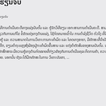
ກຮຽນຈົບ
ຮຽນຈົບ
ທີການດໍາເນີນຄະດີທາງແພ່ງເປັນຕົ້ນ ແລະ ຮູ້ຈັກວິທີຂຽນ ເອກະສານການດໍາເນີນຄະດີ. ສາມ
ັບການແກ້ໄຂ ຂໍ້ຂັດແຍ່ງທາງດ້ານແພ່ງ, ໃຊ້ກົດຫມາຍເຂົ້າໃນ ການດໍາລົງຊີວິດ ຕົວຈິງ ທີ່
ີຄວາມຮູ້ ແລະ ຄວາມສາມາດໃນການວິເຄາະການກະທຳຜິດ ແລະ ໂທດທາງອາຍາ, ມີທັກສະທີ່ຈຳເປ
ບັນທຶກ, ຂຽນຄໍາຖະແຫຼງສັ່ງຟ້ອງຜູ້ກະທໍາຜິດຂຶ້ນສານ ແລະ ແຕ່ງຄໍາຕັດສິນຂອງສານເປັນຕົ້ນ
າຈະມີ​ຄວາມ​ຮູ້ທາງ​ດ້ານ​ກົດໝາຍ​ທີ່​ກ່ຽວຂ້ອງ​ກັບ​ການ​ດຳ​ເນີນ​ທຸລະ​ກິດ​ການ​ຄ້າ, ຄວາ
 ນອກ​ນັ້ນ ຍັງ​ຈະ​ໄດ້​ຝຶກທັກສະ​ໃນການ ວິເຄາະບັນຫາ, …