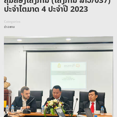
ປະຈໍາໄຕມາດ 4 ປະຈໍາປີ 2023
Categories
ຂ່າວສານ