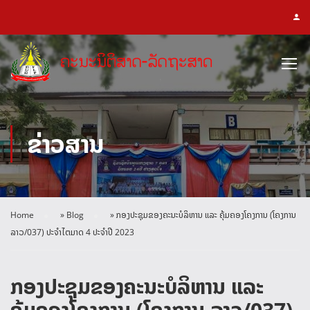
ຂ່າວສານ
Home
»
Blog
»
ກອງປະຊຸມຂອງຄະນະບໍລິຫານ ແລະ ຄຸ້ມຄອງໂຄງການ (ໂຄງການ
ລາວ/037) ປະຈໍາໄຕມາດ 4 ປະຈໍາປີ 2023
ກອງປະຊຸມຂອງຄະນະບໍລິຫານ ແລະ
ຄຸ້ມຄອງໂຄງການ (ໂຄງການ ລາວ/037)