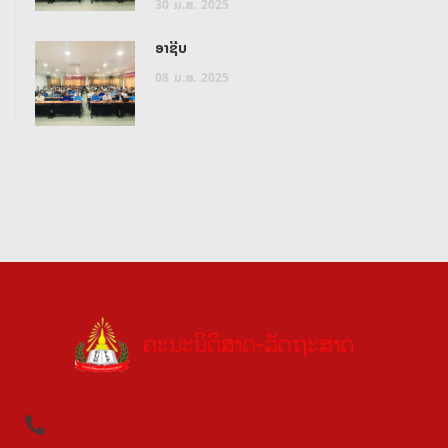
30
ມ.ສ.
2025
ອາຊີບ
08
ມ.ສ.
2025