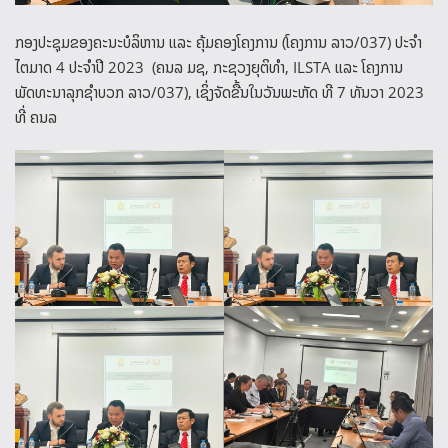
ກອງປະຊຸມຂອງຄະນະບໍລິຫານ ແລະ ຄຸ້ມຄອງໂຄງການ (ໂຄງການ ລາວ/037) ປະຈໍາ
ໄຕມາດ 4 ປະຈໍາປີ 2023 (ຄນລ ມຊ, ກະຊວງຍຸຕິທໍາ, ILSTA ແລະ ໂຄງການ
ພັດທະນາລຸກຊໍາບວກ ລາວ/037), ເຊິ່ງຈັດຂື້ນໃນວັນພະຫັດ ທີ 7 ທັນວາ 2023
ທີ່ ຄນລ