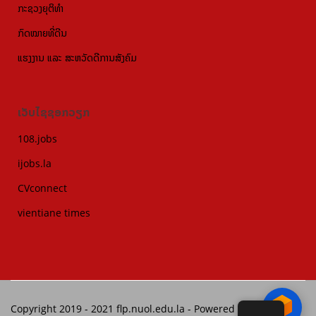
ກະຊວງຍຸຕິທຳ
ກົດໝາຍທີ່ດີນ
ແຮງງານ ແລະ ສະຫວັດດີການສັງຄົມ
ເວັບໄຊຊອກວຽກ
108.jobs
ijobs.la
CVconnect
vientiane times
Copyright 2019 - 2021 flp.nuol.edu.la -
Powered by
LAOITDEV.