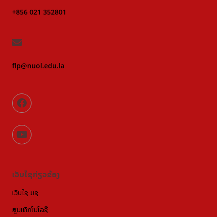
+856 021 352801
flp@nuol.edu.la
ເວັບໄຊກ່ຽວຂ້ອງ
ເວັບໄຊ ມຊ
ສູນເທັກໂນໂລຊີ