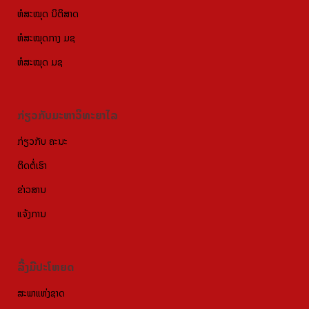
ຫໍສະໝຸດ ນິຕິສາດ
ຫໍສະໝຸດກາງ ມຊ
ຫໍສະໝຸດ ມຊ
ກ່ຽວກັບມະຫາວິທະຍາໄລ
ກ່ຽວກັບ ຄະນະ
ຕິດຕໍ່ເຮົາ
ຂ່າວສານ
ແຈ້ງການ
ລີ້ງມີປະໂຫຍດ
ສະພາແຫ່ງຊາດ