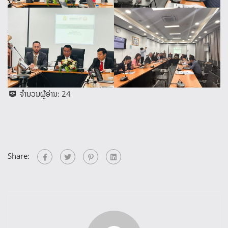
ຈຳນວນຜູ້ອ່ານ:
24
Share: