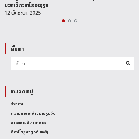
ມະຫາວິທະຍາໄລອາຊຽນ
12 ພຶດສະພາ, 2025
ຄົ້ນຫາ
ຫມວດຫມູ່
ຂ່າວສານ
ຄວາມສາມາດຫຼັ່ງຈາກຮຽນຈົບ
ວາລະສານວິທະຍາສາດ
ວິຊານີ້ຮຽນກ່ຽວກັບຫຍັງ