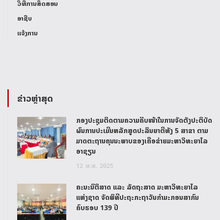
ວິທີການສິດສອນ
ອາຊີບ
ແຈ້ງການ
ຂ່າວຫຼ່າສຸດ
ກອງປະຊຸມຕິດຕາມຄວາມຄືບໜ້າໃນການຈັດຕັ້ງປະຕິບັດ
ຜົນການປະເມີນຫລັກສູດປະລິນຍາຕີທັງ 5 ສາຂາ ຕາມ
ມາດຕະຖານຄຸນນະພາບຂອງເຄືອຂ່າຍມະຫາວິທະຍາໄລ
ອາຊຽນ
12
ພ.ພ.
2025
ຄະນະນິຕິສາດ ແລະ ລັດຖະສາດ ມະຫາວິທະຍາໄລ
ແຫ່ງຊາດ ຈັດພິທີປະຖະກະຖາວັນກຳມະກອນສາກົນ
ຄົບຮອບ 139 ປີ