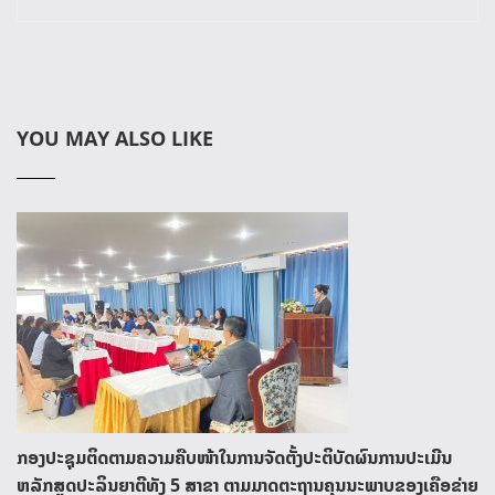
YOU MAY ALSO LIKE
ກອງປະຊຸມຕິດຕາມຄວາມຄືບໜ້າໃນການຈັດຕັ້ງປະຕິບັດຜົນການປະເມີນ
ຫລັກສູດປະລິນຍາຕີທັງ 5 ສາຂາ ຕາມມາດຕະຖານຄຸນນະພາບຂອງເຄືອຂ່າຍ