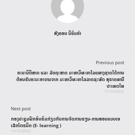
ສັງຄອນ ນິຍົມຄໍາ
Previous post
ຄະນະນິຕິສາດ ແລະ ລັດຖະສາດ ມະຫາວິທະຍາໄລແຫາງຊາດໄດ້ການ
ຕ້ອນຮັບຄະນະອາຈານຈາກ ມະຫາວິທະຍາໄລລາດຊະພັດ ສຸຣາດທານີ
ປະເທດໄທ
11/12/2023
Next post
ກອງປະຊຸມຝຶກອົບຮົມກ່ຽວກັບການຈັດການຮຽນ-ການສອນແບບເອ
ເລັກໂຕຣນິກ (E- learning )
11/12/2023