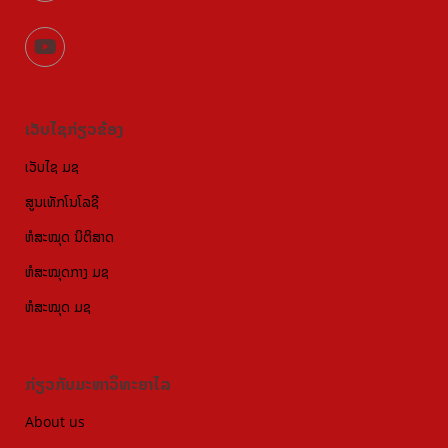
ເວັບໄຊກ່ຽວຂ້ອງ
ເວັບໄຊ ມຊ
ສູນເທັກໂນໂລຊີ
ຫໍສະໝຸດ ນິຕິສາດ
ຫໍສະໝຸດກາງ ມຊ
ຫໍສະໝຸດ ມຊ
ກ່ຽວກັບມະຫາວິທະຍາໄລ
About us