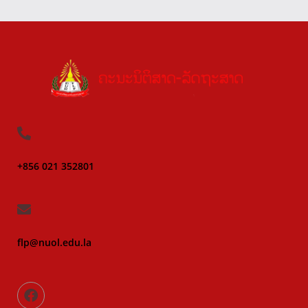
+856 021 352801
flp@nuol.edu.la