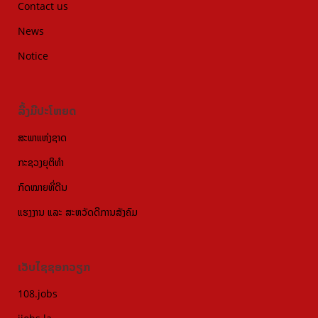
Contact us
News
Notice
ລີ້ງມີປະໂຫຍດ
ສະພາແຫ່ງຊາດ
ກະຊວງຍຸຕິທຳ
ກົດໝາຍທີ່ດີນ
ແຮງງານ ແລະ ສະຫວັດດີການສັງຄົມ
ເວັບໄຊຊອກວຽກ
108.jobs