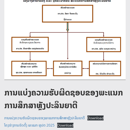
ການແບ່ງຄວາມຮັບຜິດຊອບຂອງພະແນກ
ການສຶກສາຫຼັງປະລິນຍາຕີ
ການແບ່ງຄວາມຮັບຜິດຊອບຂອງພະແນກການສຶກສາຫຼັງປະລິນຍາຕີ
Download
ໂຄງຮ່າງການຈັດຕັ້ງ ພະແນກ ຫຼປຕ 2025
Download